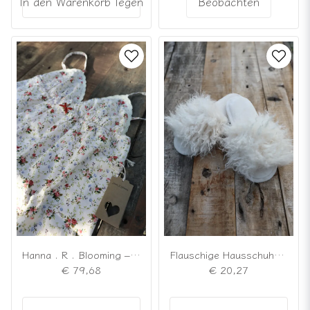
In den Warenkorb legen
Beobachten
Hanna . R . Blooming – Blumiges Nachthemd / Unterkleid „Wildrose“
Flauschige Hausschuhe in Cremefarben
€ 79,68
€ 20,27