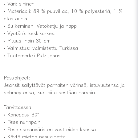
• Väri: sininen
• Materiaali: 89 % puuvillaa, 10 % polyesteriä, 1 %
elastaania.
• Sulkeminen: Vetoketju ja nappi
• Vyötärö: keskikorkea
• Pituus: noin 80 cm
• Valmistus: valmistettu Turkissa
• Tuotemerkki Pulz jeans
Pesuohjeet:
Jeansit säilyttävät parhaiten värinsä, istuvuutensa ja
pehmeytensä, kun niitä pestään harvoin.
Tarvittaessa:
• Konepesu 30°
• Pese nurinpäin
• Pese samanväristen vaatteiden kanssa
• Käytä mietoa pesuainetta