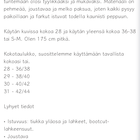
tuntemaan olosi tyylikkääksi ja mukavaksi. Materiaali on
pehmeää, joustavaa ja melko paksua, joten kaikki pysyy
paikoillaan ja farkut istuvat todella kauniisti peppuun.
Käytän kuvissa kokoa 28 ja käytän yleensä kokoa 36-38
tai S-M. Olen 175 cm pitkä.
Kokotaulukko, suosittelemme käyttämään tavallista
kokoasi tai.
28 - 36/38
29 - 38/40
30 - 40/42
31 - 42/44
Lyhyet tiedot
• Istuvuus: tiukka yläosa ja lahkeet, bootcut-
lahkeensuut.
• Joustava