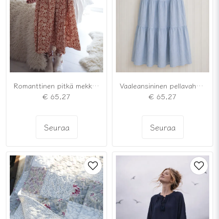
Romanttinen pitkä mekko, maustettu karamelli
Vaaleansininen pellavahame, jossa on volangit
€ 65,27
€ 65,27
Seuraa
Seuraa