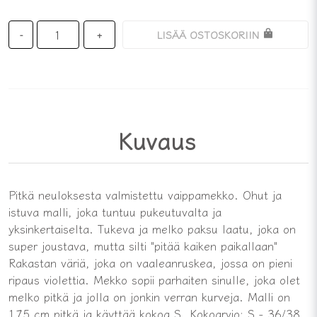
LISÄÄ OSTOSKORIIN
-
+
Kuvaus
Pitkä neuloksesta valmistettu vaippamekko. Ohut ja
istuva malli, joka tuntuu pukeutuvalta ja
yksinkertaiselta. Tukeva ja melko paksu laatu, joka on
super joustava, mutta silti "pitää kaiken paikallaan"
Rakastan väriä, joka on vaaleanruskea, jossa on pieni
ripaus violettia. Mekko sopii parhaiten sinulle, joka olet
melko pitkä ja jolla on jonkin verran kurveja. Malli on
175 cm pitkä ja käyttää kokoa S. Kokoarvio: S - 36/38