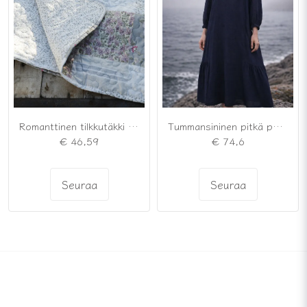
Romanttinen tilkkutäkki pehmeissä harmaissa ja puuterinvaaleanpunaisissa sävyissä
Tummansininen pitkä pellavamekko
€ 46,59
€ 74,6
Seuraa
Seuraa