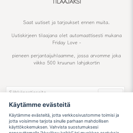
TILAAJAKSI
Saat uutiset ja tarjoukset ennen muita.
Uutiskirjeen tilaajana olet automaattisesti mukana
Friday Love -
pieneen perjantaijuhlaamme, jossa arvomme joka
viikko 500 kruunun lahjakortin
email
Sähköpostiosoite
Lähetä
Käytämme evästeitä
Liity uutiskirjeemme jäseneksi ja pysy ajan tasalla
uutisistamme ja tarjouksistamme.
Käytämme evästeitä, jotta verkkosivustomme toimisi ja
jotta voisimme tarjota sinulle parhaan mahdollisen
käyttökokemuksen. Vahvista suostumuksesi
napsauttamalla ”Hyväksy kaikki” tai muokkaa asetuksia.