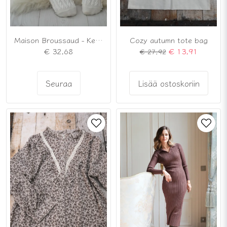
Maison Broussaud - Kermanvalkoiset villasekoitteiset polvisukat, kermanvalkoinen
Cozy autumn tote bag
€ 32,68
€ 13,91
€ 27,92
Seuraa
Lisää ostoskoriin