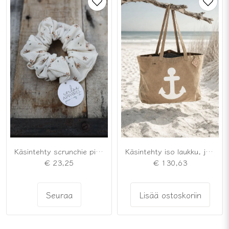
Käsintehty scrunchie pieni kukka
Käsintehty iso laukku, jossa on ankkuri
€ 23,25
€ 130,63
Seuraa
Lisää ostoskoriin