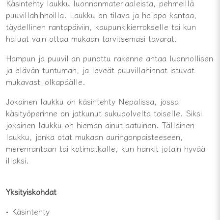
Käsintehty laukku luonnonmateriaaleista, pehmeillä
puuvillahihnoilla. Laukku on tilava ja helppo kantaa,
täydellinen rantapäiviin, kaupunkikierrokselle tai kun
haluat vain ottaa mukaan tarvitsemasi tavarat.
Hampun ja puuvillan punottu rakenne antaa luonnollisen
ja elävän tuntuman, ja leveät puuvillahihnat istuvat
mukavasti olkapäälle.
Jokainen laukku on käsintehty Nepalissa, jossa
käsityöperinne on jatkunut sukupolvelta toiselle. Siksi
jokainen laukku on hieman ainutlaatuinen. Tällainen
laukku, jonka otat mukaan auringonpaisteeseen,
merenrantaan tai kotimatkalle, kun hankit jotain hyvää
illaksi.
Yksityiskohdat
• Käsintehty