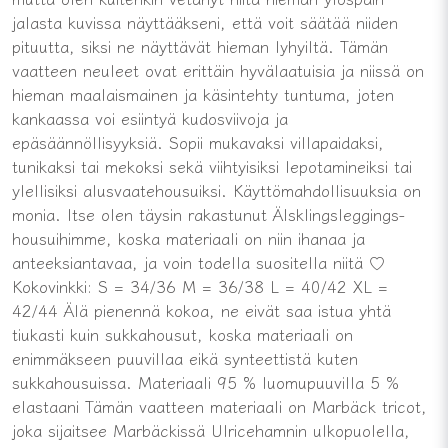
jalasta kuvissa näyttääkseni, että voit säätää niiden
pituutta, siksi ne näyttävät hieman lyhyiltä. Tämän
vaatteen neuleet ovat erittäin hyvälaatuisia ja niissä on
hieman maalaismainen ja käsintehty tuntuma, joten
kankaassa voi esiintyä kudosviivoja ja
epäsäännöllisyyksiä. Sopii mukavaksi villapaidaksi,
tunikaksi tai mekoksi sekä viihtyisiksi lepotamineiksi tai
ylellisiksi alusvaatehousuiksi. Käyttömahdollisuuksia on
monia. Itse olen täysin rakastunut Älsklingsleggings-
housuihimme, koska materiaali on niin ihanaa ja
anteeksiantavaa, ja voin todella suositella niitä ♡
Kokovinkki: S = 34/36 M = 36/38 L = 40/42 XL =
42/44 Älä pienennä kokoa, ne eivät saa istua yhtä
tiukasti kuin sukkahousut, koska materiaali on
enimmäkseen puuvillaa eikä synteettistä kuten
sukkahousuissa. Materiaali 95 % luomupuuvilla 5 %
elastaani Tämän vaatteen materiaali on Marbäck tricot,
joka sijaitsee Marbäckissä Ulricehamnin ulkopuolella,