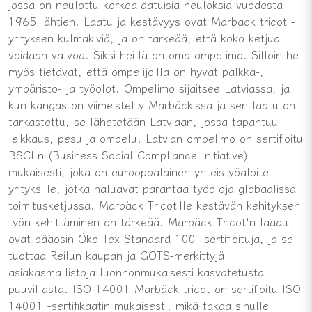
jossa on neulottu korkealaatuisia neuloksia vuodesta
1965 lähtien. Laatu ja kestävyys ovat Marbäck tricot -
yrityksen kulmakiviä, ja on tärkeää, että koko ketjua
voidaan valvoa. Siksi heillä on oma ompelimo. Silloin he
myös tietävät, että ompelijoilla on hyvät palkka-,
ympäristö- ja työolot. Ompelimo sijaitsee Latviassa, ja
kun kangas on viimeistelty Marbäckissa ja sen laatu on
tarkastettu, se lähetetään Latviaan, jossa tapahtuu
leikkaus, pesu ja ompelu. Latvian ompelimo on sertifioitu
BSCI:n (Business Social Compliance Initiative)
mukaisesti, joka on eurooppalainen yhteistyöaloite
yrityksille, jotka haluavat parantaa työoloja globaalissa
toimitusketjussa. Marbäck Tricotille kestävän kehityksen
työn kehittäminen on tärkeää. Marbäck Tricot'n laadut
ovat pääosin Öko-Tex Standard 100 -sertifioituja, ja se
tuottaa Reilun kaupan ja GOTS-merkittyjä
asiakasmallistoja luonnonmukaisesti kasvatetusta
puuvillasta. ISO 14001 Marbäck tricot on sertifioitu ISO
14001 -sertifikaatin mukaisesti, mikä takaa sinulle