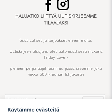
HALUATKO LIITTYÄ UUTISKIRJEEMME
TILAAJAKSI
Saat uutiset ja tarjoukset ennen muita.
Uutiskirjeen tilaajana olet automaattisesti mukana
Friday Love -
pieneen perjantaijuhlaamme, jossa arvomme joka
viikko 500 kruunun lahjakortin
email
Sähköpostiosoite
Lähetä
Käytämme evästeitä
Liity uutiskirjeemme jäseneksi ja pysy ajan tasalla