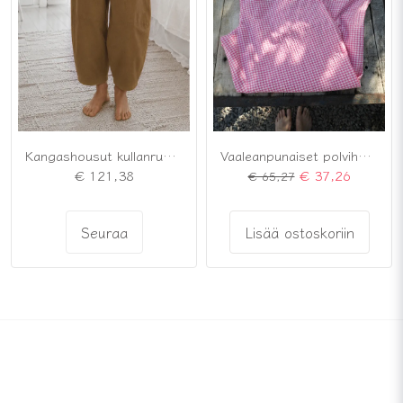
Kangashousut kullanruskeat
Vaaleanpunaiset polvihousut
€ 121,38
€ 37,26
€ 65,27
Seuraa
Lisää ostoskoriin