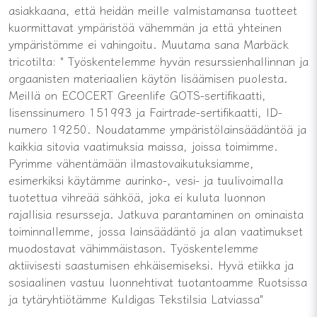
asiakkaana, että heidän meille valmistamansa tuotteet
kuormittavat ympäristöä vähemmän ja että yhteinen
ympäristömme ei vahingoitu. Muutama sana Marbäck
tricotilta: " Työskentelemme hyvän resurssienhallinnan ja
orgaanisten materiaalien käytön lisäämisen puolesta.
Meillä on ECOCERT Greenlife GOTS-sertifikaatti,
lisenssinumero 151993 ja Fairtrade-sertifikaatti, ID-
numero 19250. Noudatamme ympäristölainsäädäntöä ja
kaikkia sitovia vaatimuksia maissa, joissa toimimme.
Pyrimme vähentämään ilmastovaikutuksiamme,
esimerkiksi käytämme aurinko-, vesi- ja tuulivoimalla
tuotettua vihreää sähköä, joka ei kuluta luonnon
rajallisia resursseja. Jatkuva parantaminen on ominaista
toiminnallemme, jossa lainsäädäntö ja alan vaatimukset
muodostavat vähimmäistason. Työskentelemme
aktiivisesti saastumisen ehkäisemiseksi. Hyvä etiikka ja
sosiaalinen vastuu luonnehtivat tuotantoamme Ruotsissa
ja tytäryhtiötämme Kuldigas Tekstilsia Latviassa"