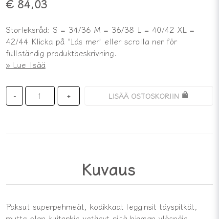
€ 84,03
Storleksråd: S = 34/36 M = 36/38 L = 40/42 XL =
42/44 Klicka på "Läs mer" eller scrolla ner för
fullständig produktbeskrivning.
Lue lisää
LISÄÄ OSTOSKORIIN
-
+
Kuvaus
Paksut superpehmeät, kodikkaat legginsit täyspitkät,
mutta olen kuitenkin vetänyt niitä hieman ylöspäin