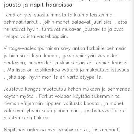
jousto ja napit haaroissa
Tämä
on
yksi
suosituimmista
farkkumalleistamme –
pehmeät
farkut
,
joihin
monet
palaavat
juuri
siksi
,
että
ne
istuvat
hyvin,
tuntuvat
mukavan
joustavilta
ja
ovat
helppo
valinta
vaatekaappiin.
Vintage-vaaleanpunainen
sävy
antaa
farkuille
pehmeän
ja
hieman
hillityn
ilmeen
, joka
sopii
hyvin
vaaleiden
neuleiden,
puseroiden
ja
yksinkertaisten
toppien
kanssa
.
Mallissa
on
keskikorkea
vyötärö
ja
mukautuva
istuvuus
, joka
sopii
hyvin
monille
eri
vartalotyypeille.
Joustava
kangas
muotoutuu
kehon
mukaan
ja
pehmenee
käytön
myötä
.
Farkut
voidaan
käyttää
tiukemmin
tai
hieman
väljemmin
riippuen
valitusta
koosta
,
ja
monet
valitsevat
yhden
koon
pienemmän
, jos
haluavat
farkut
alusta
alkaen
tiukiksi.
Napit
haarniskassa
ovat
yksityiskohta
, josta
monet