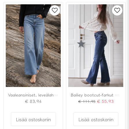
Vaaleansiniset, leveälahkeiset farkut
Bailiey bootcut-farkut sininen
€ 83,94
€ 55,93
€ 111,95
Lisää ostoskoriin
Lisää ostoskoriin