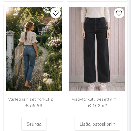
Visti-farkut, pesetty musta
Vaaleansiniset farkut pehmeästä puuvillasta
€ 102,62
€ 55,93
Lisää ostoskoriin
Seuraa