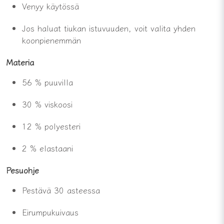
Venyy
käytössä
Jos haluat
tiukan
istuvuuden,
voit
valita
yhden
koon
pienemmän
Materia
56 %
puuvilla
30 %
viskoosi
12 %
polyesteri
2 %
elastaani
Pesuohje
Pestävä
30
asteessa
Ei
rumpukuivaus