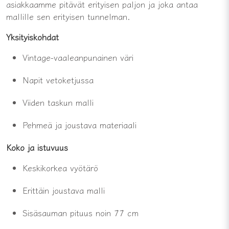
asiakkaamme
pitävät
erityisen
paljon
ja
joka
antaa
mallille
sen
erityisen
tunnelman.
Yksityiskohdat
Vintage-vaaleanpunainen
väri
Napit
vetoketjussa
Viiden taskun malli
Pehmeä
ja
joustava
materiaali
Koko ja
istuvuus
Keskikorkea
vyötärö
Erittäin
joustava
malli
Sisäsauman pituus
noin
77
cm