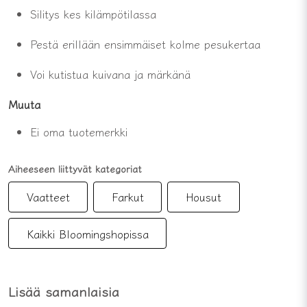
Silitys
kes
kilämpöt
ilassa
Pestä
erillään
ensimmäiset
kolme
pesukertaa
Voi kutistua
kuivana
ja
märkänä
Muuta
Ei
oma
tuotemerkki
Aiheeseen liittyvät kategoriat
Vaatteet
Farkut
Housut
Kaikki Bloomingshopissa
Lisää samanlaisia