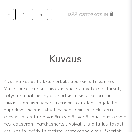
LISÄÄ OSTOSKORIIN
-
+
Kuvaus
Kivat valkoiset farkkushortsit suosikkimallissamme.
Mutta onko mitään raikkaampaa kuin valkoiset farkut,
tietysti haluat ne myös shortsipituisina, se on niin
taivaallisen kiva kesän auringon suutelemille jaloille.
Superkiva meidän lyhythihaisen topin ja tank topin
kanssa ja jos tulee vähän kylmä, vedät päälle mukavan
neulepuseron. Farkkushortsit voivat siis olla luultavasti
yksi kesän hyödyllisimmistä vaatekappaleista. Shortsit