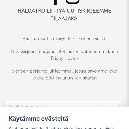
HALUATKO LIITTYÄ UUTISKIRJEEMME
TILAAJAKSI
Saat uutiset ja tarjoukset ennen muita.
Uutiskirjeen tilaajana olet automaattisesti mukana
Friday Love -
pieneen perjantaijuhlaamme, jossa arvomme joka
viikko 500 kruunun lahjakortin
email
Sähköpostiosoite
Lähetä
Käytämme evästeitä
Liity uutiskirjeemme jäseneksi ja pysy ajan tasalla
uutisistamme ja tarjouksistamme.
Käytämme evästeitä, jotta verkkosivustomme toimisi ja