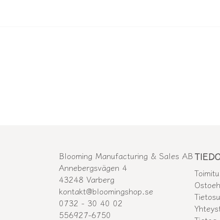
Blooming Manufacturing & Sales AB
TIED
Annebergsvägen 4
Toimit
43248 Varberg
Ostoeh
kontakt@bloomingshop.se
Tietos
0732 - 30 40 02
Yhteys
556927-6750