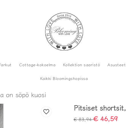
Farkut
Cottage-kokoelma
Kollektion saaristö
Asusteet
Kaikki Bloomingshopissa
ssa on söpö kuosi
Pitsiset shortsit
€ 46,59
€ 83,94