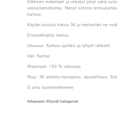
Silkkinen materiaali ja virkatut pitsit sekä su
vastustamattomia. Hienot kotona rentoutumise
kanssa.
Käytän kuvissa kokoa 36 ja mielestäni ne ova
Ensiluokkaista laatua.
Istuvuus: Korkea vyötärö ja lyhyet lahkeet.
Väri: Kerma
Materiaali: 100 % viskoosia
Pesu: 30 astetta hienopesu, ripustettava. Sili
Ei oma tuotemerkkimme
Aiheeseen liittyvät kategoriat