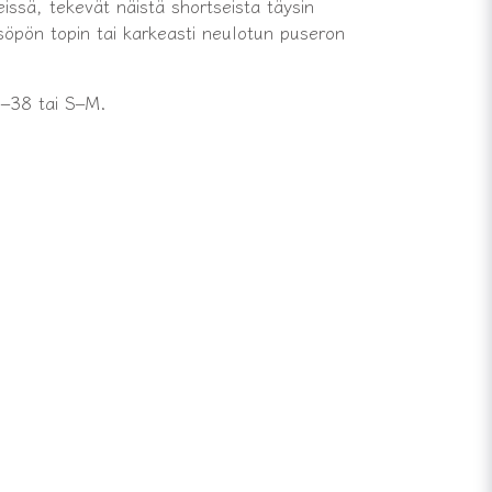
eissä, tekevät näistä shortseista täysin
öpön topin tai karkeasti neulotun puseron
6–38 tai S–M.