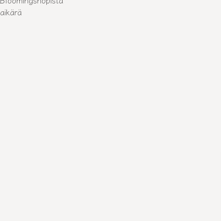
 Bloomingshopista
aikärä