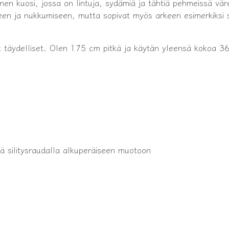
loinen kuosi, jossa on lintuja, sydämiä ja tähtiä pehmeissä vär
en ja nukkumiseen, mutta sopivat myös arkeen esimerkiksi s
t täydelliset. Olen 175 cm pitkä ja käytän yleensä kokoa 3
tä silitysraudalla alkuperäiseen muotoon