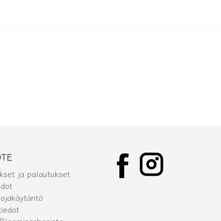
OTE
ukset ja palautukset
dot
uojakäytäntö
tiedot