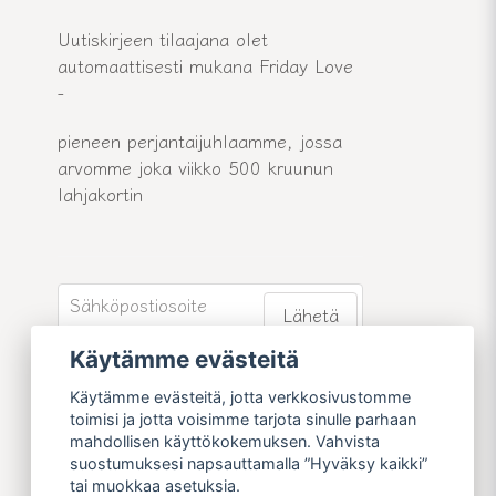
Uutiskirjeen tilaajana olet
automaattisesti mukana Friday Love
-
pieneen perjantaijuhlaamme, jossa
arvomme joka viikko 500 kruunun
lahjakortin
email
Sähköpostiosoite
Lähetä
Käytämme evästeitä
Liity uutiskirjeemme jäseneksi ja pysy
ajan tasalla uutisistamme ja
Käytämme evästeitä, jotta verkkosivustomme
tarjouksistamme.
toimisi ja jotta voisimme tarjota sinulle parhaan
mahdollisen käyttökokemuksen. Vahvista
suostumuksesi napsauttamalla ”Hyväksy kaikki”
tai muokkaa asetuksia.