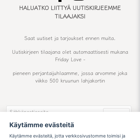
HALUATKO LIITTYÄ UUTISKIRJEEMME
TILAAJAKSI
Saat uutiset ja tarjoukset ennen muita.
Uutiskirjeen tilaajana olet automaattisesti mukana
Friday Love -
pieneen perjantaijuhlaamme, jossa arvomme joka
viikko 500 kruunun lahjakortin
email
Sähköpostiosoite
Lähetä
Käytämme evästeitä
Liity uutiskirjeemme jäseneksi ja pysy ajan tasalla
uutisistamme ja tarjouksistamme.
Käytämme evästeitä, jotta verkkosivustomme toimisi ja