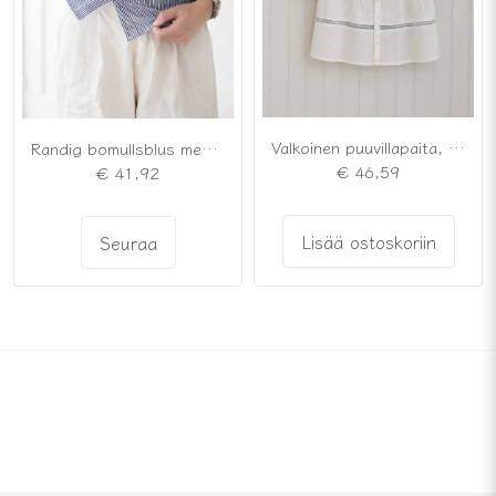
Valkoinen puuvillapaita, jossa on pyöristetty kaulus
Randig bomullsblus med broderade detaljer
€ 46,59
€ 41,92
Lisää ostoskoriin
Seuraa