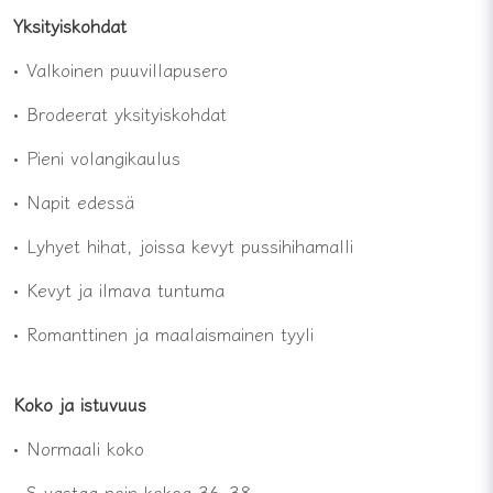
Yksityiskohdat
• Valkoinen puuvillapusero
• Brodeerat yksityiskohdat
• Pieni volangikaulus
• Napit edessä
• Lyhyet hihat, joissa kevyt pussihihamalli
• Kevyt ja ilmava tuntuma
• Romanttinen ja maalaismainen tyyli
Koko ja istuvuus
• Normaali koko
• S vastaa noin kokoa 36–38