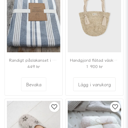
Randigt påslakanset i blått, beige och offwhite
Handgjord flätad väska i hampa och bomull
449 kr
1 900 kr
Bevaka
Lägg i varukorg