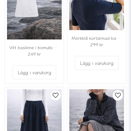
Mörkblå kortärmad baströja i bomullsmodal
299 kr
Vitt baslinne i bomullsmodal
249 kr
Lägg i varukorg
Lägg i varukorg