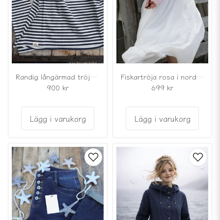
Randig långärmad tröja marinblå/vit
Fiskartröja rosa i nordisk lusekoftestil
900 kr
699 kr
Lägg i varukorg
Lägg i varukorg