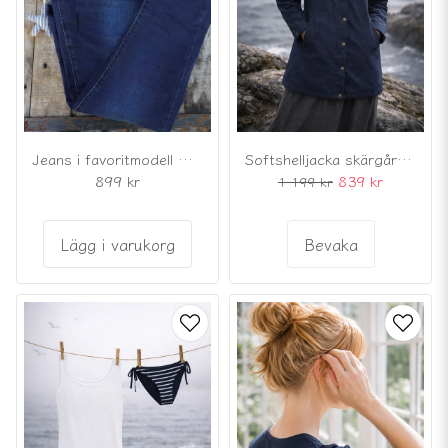
Jeans i favoritmodell mörkblå med knappar
Softshelljacka skärgård – mörkblå
899 kr
839 kr
1 199 kr
Lägg i varukorg
Bevaka