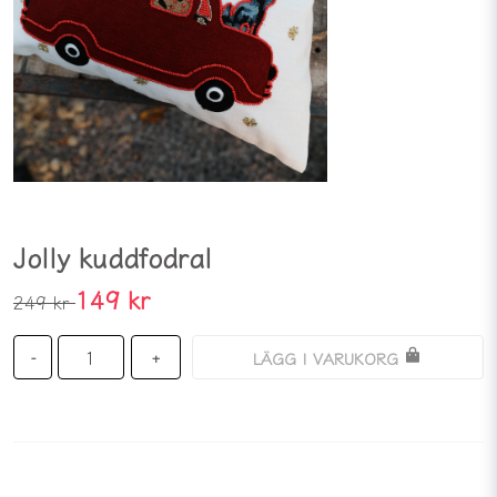
Jolly kuddfodral
149 kr
249 kr
LÄGG I VARUKORG
-
+