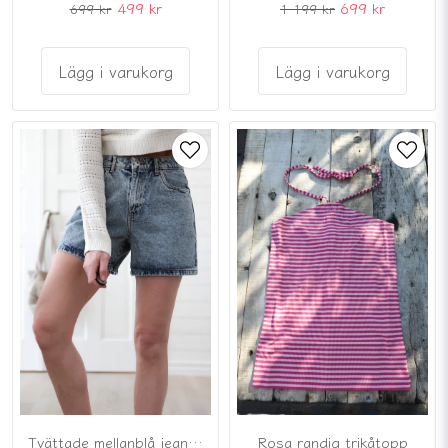
499 kr
699 kr
699 kr
1 199 kr
Lägg i varukorg
Lägg i varukorg
Tvättade mellanblå jeansshorts i bomullsdenim
Rosa randig trikåtopp