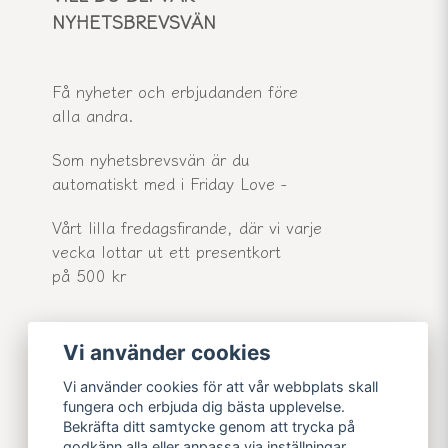
NYHETSBREVSVÄN
Få nyheter och erbjudanden före
alla andra.
Som nyhetsbrevsvän är du
automatiskt med i Friday Love -
Vårt lilla fredagsfirande, där vi varje
vecka lottar ut ett presentkort
på 500 kr
Vi använder cookies
email
Mejladress
Skicka
Vi använder cookies för att vår webbplats skall
fungera och erbjuda dig bästa upplevelse.
Bekräfta ditt samtycke genom att trycka på
godkänn alla eller anpassa via inställningar