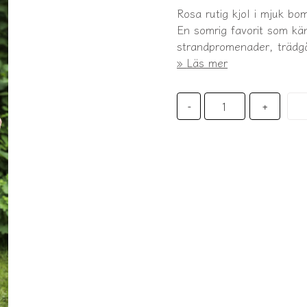
Rosa rutig kjol i mjuk bo
En somrig favorit som kä
strandpromenader, trädgå
Läs mer
-
+