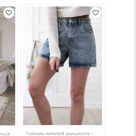
Tvättade mellanblå jeansshorts i bomullsdenim
smock