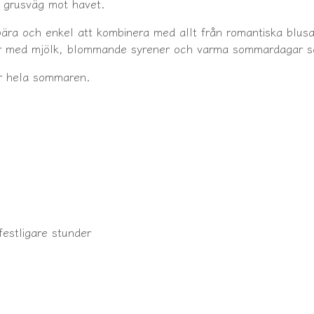
 grusväg mot havet.
ära och enkel att kombinera med allt från romantiska blusar
r med mjölk, blommande syrener och varma sommardagar som a
er hela sommaren.
festligare stunder