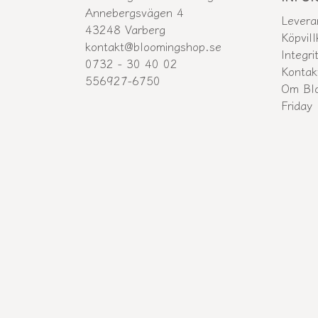
Annebergsvägen 4
Levera
43248 Varberg
Köpvill
kontakt@bloomingshop.se
Integri
0732 - 30 40 02
Kontak
556927-6750
Om Bl
Friday 