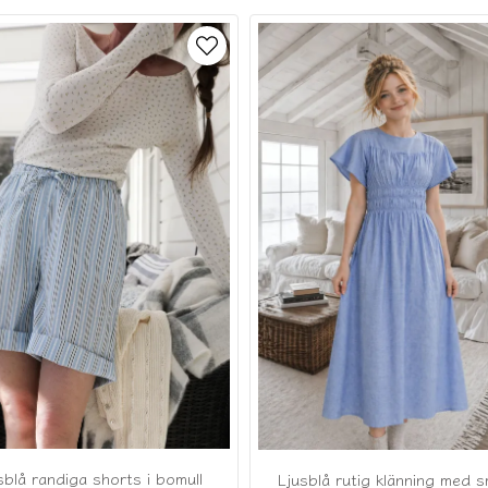
sblå randiga shorts i bomull
Ljusblå rutig klänning med 