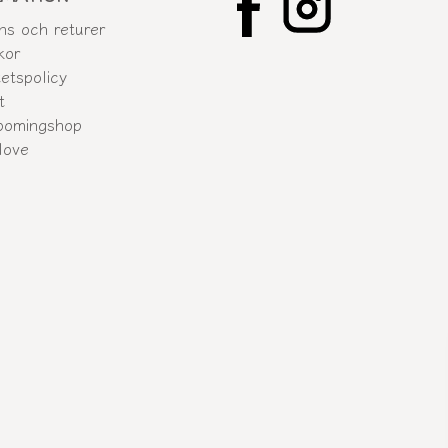
ns och returer
kor
tetspolicy
t
oomingshop
love