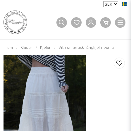
Hem
Kläder
Kjolar
Vit romantisk långkjol i bomull