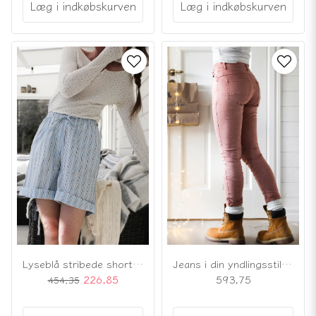
Læg i indkøbskurven
Læg i indkøbskurven
Lyseblå stribede shorts i bomuld
Jeans i din yndlingsstil, vintage pink
226,85
593,75
454,35