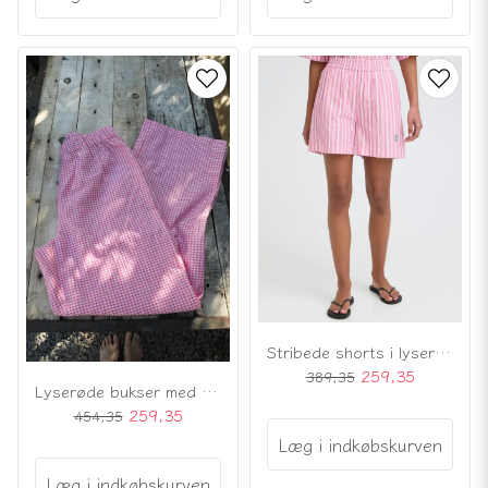
Stribede shorts i lyserødt og hvidt
259,35
389,35
Lyserøde bukser med bølget kant
259,35
454,35
Læg i indkøbskurven
Læg i indkøbskurven