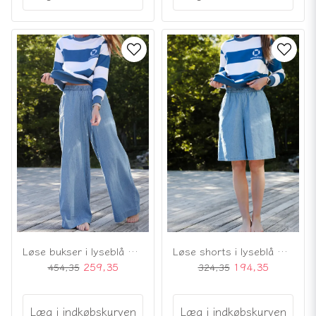
Løse bukser i lyseblå bomulds-chambray
Løse shorts i lyseblå bomulds-chambray
259,35
194,35
454,35
324,35
Læg i indkøbskurven
Læg i indkøbskurven