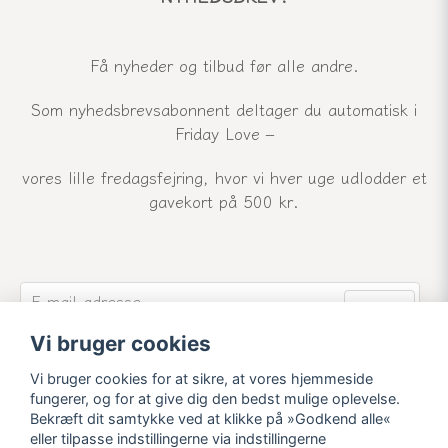
Få nyheder og tilbud før alle andre.
Som nyhedsbrevsabonnent deltager du automatisk i
Friday Love –
vores lille fredagsfejring, hvor vi hver uge udlodder et
gavekort på 500 kr.
email
E-mail-adresse
Send
Vi bruger cookies
Tilmeld dig vores nyhedsbrev og modtag vores
seneste nyheder og tilbud.
Vi bruger cookies for at sikre, at vores hjemmeside
fungerer, og for at give dig den bedst mulige oplevelse.
Bekræft dit samtykke ved at klikke på »Godkend alle«
eller tilpasse indstillingerne via indstillingerne