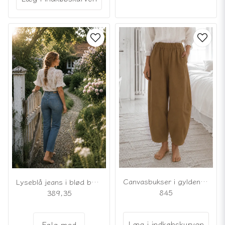
Canvasbukser i gyldenbrun
Lyseblå jeans i blød bomuld
845
389,35
Læg i indkøbskurven
Følg med