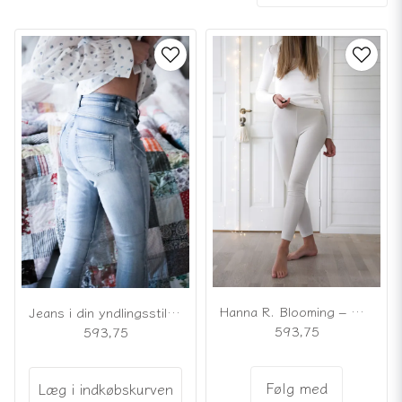
Hanna R. Blooming – Meringue, mine yndlingsleggings
Jeans i din yndlingsstil, lyseblå
593,75
593,75
Følg med
Læg i indkøbskurven