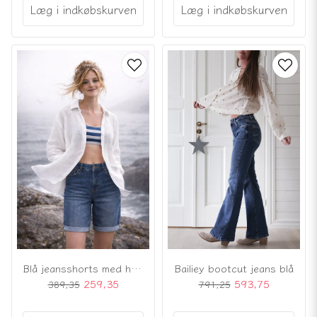
Læg i indkøbskurven
Læg i indkøbskurven
Blå jeansshorts med høj talje og stretch
Bailiey bootcut jeans blå
259,35
593,75
389,35
791,25