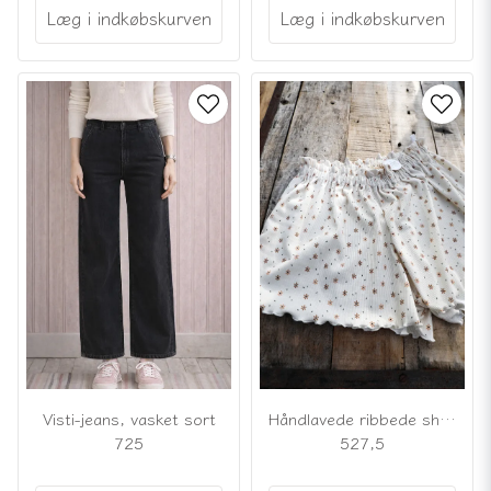
Læg i indkøbskurven
Læg i indkøbskurven
Visti-jeans, vasket sort
Håndlavede ribbede shorts med små blomster
725
527,5