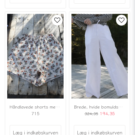
Håndlavede shorts med blomstermønster
Brede, hvide bomuldsbukser
715
194,35
324,35
Læg i indkøbskurven
Læg i indkøbskurven