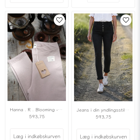
Hanna . R . Blooming - Älsklingsleggings vintage rose
Jeans i din yndlingsstil, sort
593,75
593,75
Læg i indkøbskurven
Læg i indkøbskurven