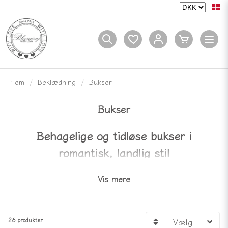
Hjem
Beklædning
Bukser
Bukser
Behagelige og tidløse bukser i
romantisk, landlig stil
Hos Bloomingshop finder du behagelige bukser i
Vis mere
romantisk og landlig, tidløs stil – afslappede modeller i
bløde materialer, der er behagelige at have på og
nemme at føle sig godt tilpas i, uanset om du er
hjemme eller ude i hverdagen
26 produkter
-- Vælg --