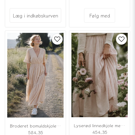
Læg i indkøbskurven
Følg med
Lyserød linnedkjole med flæser
Broderet bomuldskjole med åben ryg
454,35
584,35