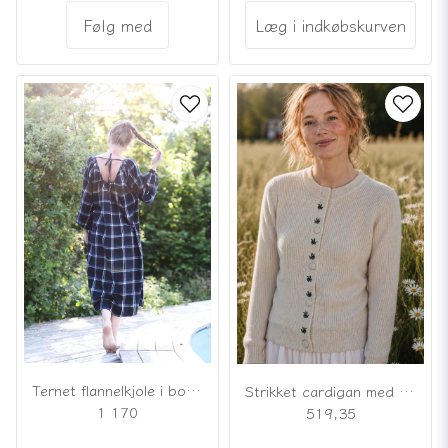
Følg med
Læg i indkøbskurven
Ternet flannelkjole i bomuld
Strikket cardigan med broderede roser
1 170
519,35