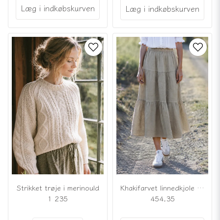
Læg i indkøbskurven
Læg i indkøbskurven
Strikket trøje i merinould
Khakifarvet linnedkjole med flæser
1 235
454,35