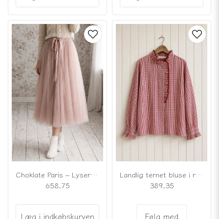
Choklate Paris – Lyserød tylnederdel
Landlig ternet bluse i rødt og hvidt
658,75
389,35
Læg i indkøbskurven
Følg med