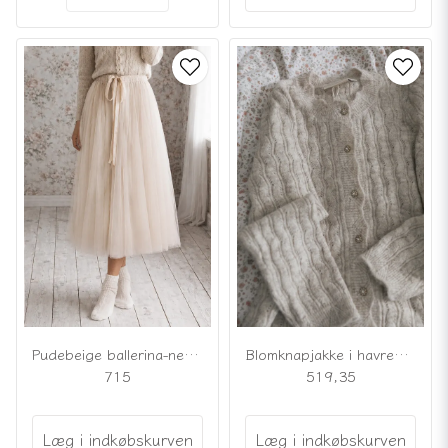
Blomknapjakke i havrebeige
Pudebeige ballerina-nederdel i tyll
519,35
715
Læg i indkøbskurven
Læg i indkøbskurven