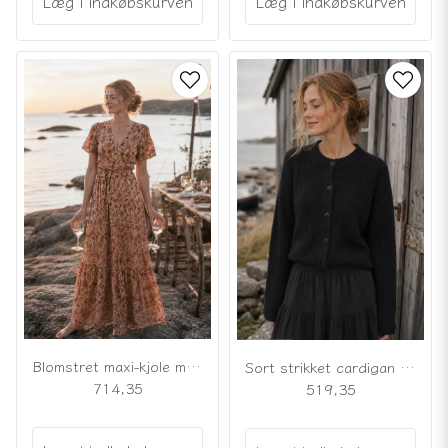
Læg i indkøbskurven
Læg i indkøbskurven
Blomstret maxi-kjole med gulddetaljer
Sort strikket cardigan i uldblanding
714,35
519,35