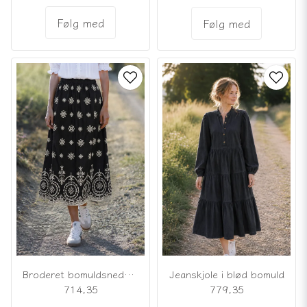
Følg med
Følg med
Broderet bomuldsnederdel
Jeanskjole i blød bomuld
714,35
779,35