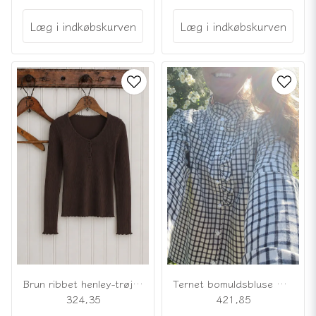
Læg i indkøbskurven
Læg i indkøbskurven
Ternet bomuldsbluse med flæser
Brun ribbet henley-trøje med blonder
421,85
324,35