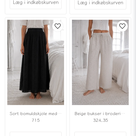
Læg i indkøbskurven
Læg i indkøbskurven
Sort bomuldskjole med broderede blomsterranker
Beige bukser i broderie anglaise
715
324,35