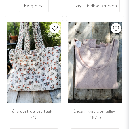
Følg med
Læg i indkøbskurven
Håndlavet quiltet taske med blomstermønster
Håndstrikket pointelle-top i ferskenfarve
715
487,5