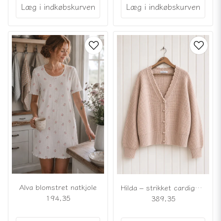
Læg i indkøbskurven
Læg i indkøbskurven
Alva blomstret natkjole
Hilda – strikket cardigan i puderbeige
194,35
389,35