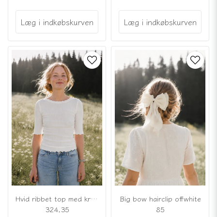
Læg i indkøbskurven
Læg i indkøbskurven
Hvid ribbet top med krøllede kanter
Big bow hairclip offwhite
324,35
85