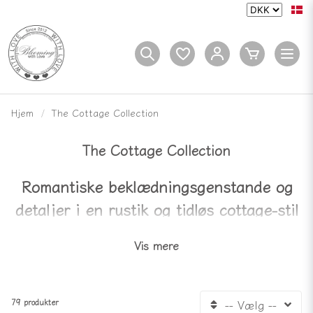
Hjem
The Cottage Collection
The Cottage Collection
Romantiske beklædningsgenstande og
detaljer i en rustik og tidløs cottage-stil
Cottage-kollektionen kombinerer rustikke
Vis mere
beklædningsgenstande og detaljer med et blødt og
romantisk udtryk – tidløse favoritter inspireret af et
roligt liv tæt på naturen.
79 produkter
-- Vælg --