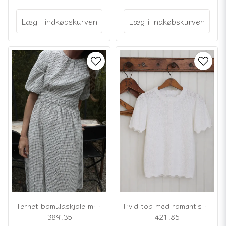
Læg i indkøbskurven
Læg i indkøbskurven
Ternet bomuldskjole med bindebånd i nakken
Hvid top med romantisk strik
389,35
421,85