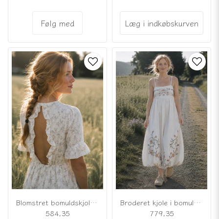
Følg med
Læg i indkøbskurven
Blomstret bomuldskjole med åben ryg
Broderet kjole i bomuld og hør
584,35
779,35