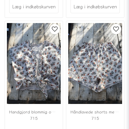
Læg i indkøbskurven
Læg i indkøbskurven
Handgjord blommig omlott-topp
Håndlavede shorts med blomstermønster
715
715