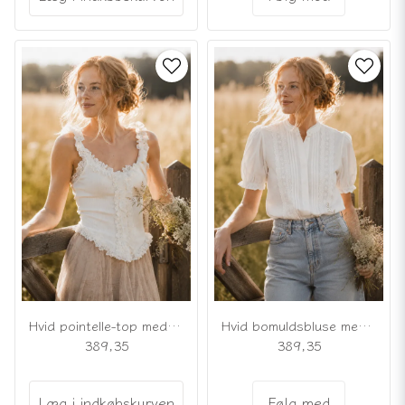
Hvid pointelle-top med blonder
Hvid bomuldsbluse med blondedetaljer
389,35
389,35
Læg i indkøbskurven
Følg med