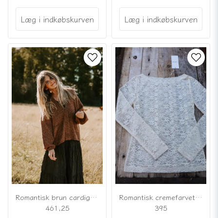
Læg i indkøbskurven
Læg i indkøbskurven
Romantisk brun cardigan i uldblanding
Romantisk cremefarvet bluse i blonder
461,25
395