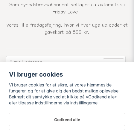
Som nyhedsbrevsabonnent deltager du automatisk i
Friday Love –
vores lille fredagsfejring, hvor vi hver uge udlodder et
gavekort på 500 kr.
email
E-mail-adresse
Send
Vi bruger cookies
Tilmeld dig vores nyhedsbrev og modtag vores
seneste nyheder og tilbud.
Vi bruger cookies for at sikre, at vores hjemmeside
fungerer, og for at give dig den bedst mulige oplevelse.
Bekræft dit samtykke ved at klikke på »Godkend alle«
eller tilpasse indstillingerne via indstillingerne
Godkend alle
Powered by Nyehandel AB