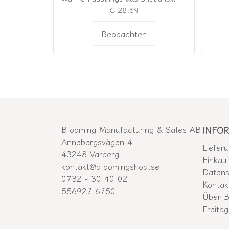
€ 28,69
Beobachten
Blooming Manufacturing & Sales AB
INFO
Annebergsvägen 4
Liefer
43248 Varberg
Einkau
kontakt@bloomingshop.se
Datens
0732 - 30 40 02
Kontak
556927-6750
Über B
Freitag