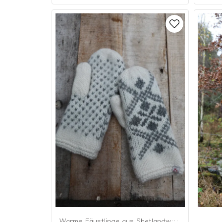
Warme Fäustlinge aus Shetlandwolle mit skandinavischem Muster