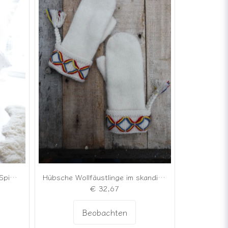
Romantisches langes Kleid in Spiced Caramel
Hübsche Wollfäustlinge im skandinavischen Stil
€ 32,67
Beobachten