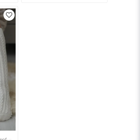
Maison Broussaud - Kniestrümpfe aus cremeweißer Wollmischung