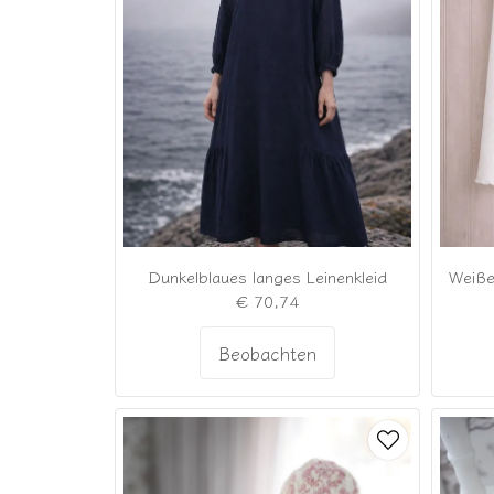
Dunkelblaues langes Leinenkleid
€ 70,74
Beobachten