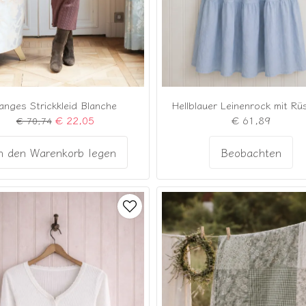
anges Strickkleid Blanche
Hellblauer Leinenrock mit Rü
€ 22,05
€ 61,89
€ 70,74
n den Warenkorb legen
Beobachten