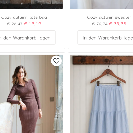
Cozy autumn tote bag
Cozy autumn sweater
€ 13,19
€ 35,33
€ 26,47
€ 70,74
n den Warenkorb legen
In den Warenkorb leg