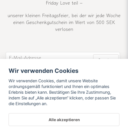
Friday Love teil –
unserer kleinen Freitagsfeier, bei der wir jede Woche
einen Geschenkgutschein im Wert von 500 SEK
verlosen
email
E-Mail-Adresse
Senden
Wir verwenden Cookies
Werden Sie Mitglied unseres Newsletters und
erfahren Sie mehr über unsere Neuigkeiten und
Wir verwenden Cookies, damit unsere Website
Angebote.
ordnungsgemäß funktioniert und Ihnen ein optimales
Erlebnis bieten kann. Bestätigen Sie Ihre Zustimmung,
indem Sie auf „Alle akzeptieren“ klicken, oder passen Sie
die Einstellungen an.
Alle akzeptieren
Powered by Nyehandel AB