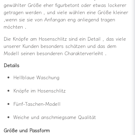
gewählter
Größe
eher
figurbetont
oder
etwas
lockerer
getragen werden
,
und
viele
wählen
eine
Größe
kleiner
,
wenn
sie
sie
von
Anfang
an
eng anliegend
tragen
möchten
.
Die Knöpfe
am
Hosenschlitz
sind
ein
Detail
, das
viele
unserer
Kunden
besonders
schätzen
und
das
dem
Modell
seinen
besonderen
Charakter
verleiht
.
Details
Hellblaue
Waschung
Knöpfe
im
Hosenschlitz
Fünf-Taschen-Modell
Weiche
und
anschmiegsame
Qualität
Größe und
Passform