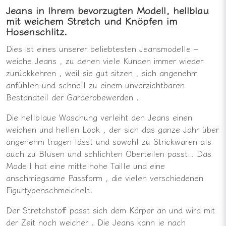
Jeans in Ihrem bevorzugten Modell, hellblau
mit weichem Stretch und Knöpfen im
Hosenschlitz.
Dies
ist
eines
unserer
beliebtesten
Jeansmodelle –
weiche
Jeans
,
zu
denen
viele Kunden
immer wieder
zurückkehren
,
weil
sie
gut
sitzen
,
sich
angenehm
anfühlen
und
schnell
zu
einem
unverzichtbaren
Bestandteil
der Garderobe
werden
.
Die
hellblaue
Waschung
verleiht
den Jeans
einen
weichen
und
hellen
Look
,
der
sich
das
ganze
Jahr
über
angenehm
tragen
lässt
und
sowohl
zu
Strickwaren als
auch
zu
Blusen
und
schlichten
Oberteilen
passt
.
Das
Modell
hat
eine
mittelhohe
Taille
und
eine
anschmiegsame
Passform
, die
vielen
verschiedenen
Figurtypen
schmeichelt.
Der
Stretchstoff
passt
sich
dem Körper
an
und
wird
mit
der Zeit
noch
weicher
.
Die Jeans
kann
je
nach