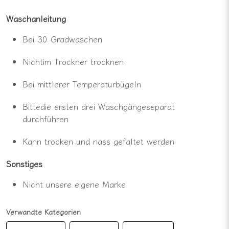
Waschanleitung
Bei
30
Grad
waschen
Nicht
im Trockner
trocknen
Bei
mittlerer Temperatur
bügeln
Bitte
die
ersten
drei
Waschgänge
separat
durchführen
Kann
trocken
und
nass gefaltet werden
Sonstiges
Nicht
unsere
eigene
Marke
Verwandte Kategorien