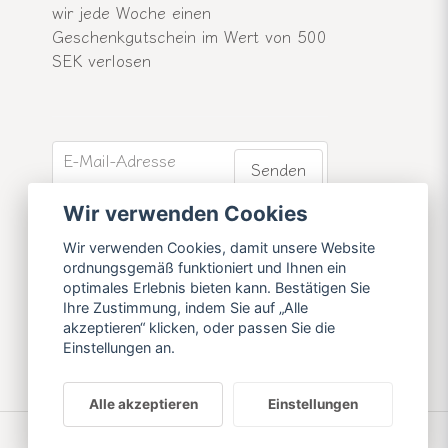
wir jede Woche einen
Geschenkgutschein im Wert von 500
SEK verlosen
email
E-Mail-Adresse
Senden
Werden Sie Mitglied unseres
Wir verwenden Cookies
Newsletters und erfahren Sie mehr
Wir verwenden Cookies, damit unsere Website
über unsere Neuigkeiten und
ordnungsgemäß funktioniert und Ihnen ein
Angebote.
optimales Erlebnis bieten kann. Bestätigen Sie
Ihre Zustimmung, indem Sie auf „Alle
akzeptieren“ klicken, oder passen Sie die
Einstellungen an.
Alle akzeptieren
Einstellungen