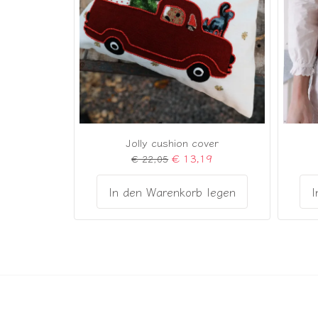
Jolly cushion cover
€ 13,19
€ 22,05
I
In den Warenkorb legen