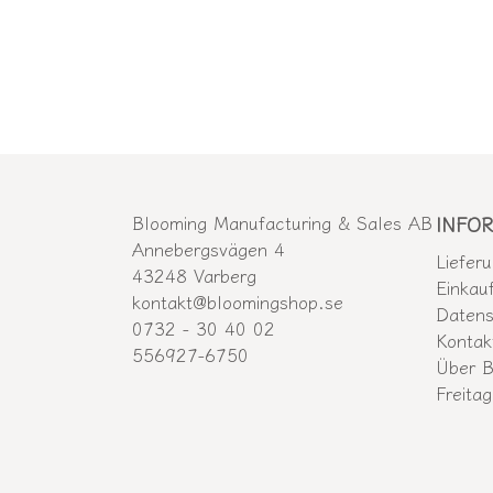
Blooming Manufacturing & Sales AB
INFO
Annebergsvägen 4
Liefer
43248 Varberg
Einkau
kontakt@bloomingshop.se
Datens
0732 - 30 40 02
Kontak
556927-6750
Über B
Freitag