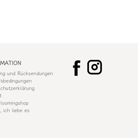
RMATION
ung und Rücksendungen
fsbedingungen
chutzerklärung
t
loomingshop
, ich liebe es