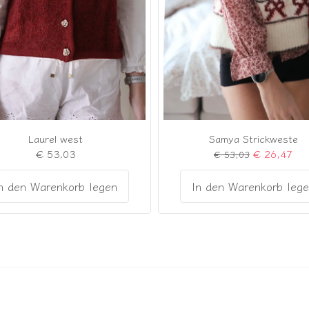
Laurel west
Samya Strickweste
€ 53,03
€ 26,47
€ 53,03
n den Warenkorb legen
In den Warenkorb leg