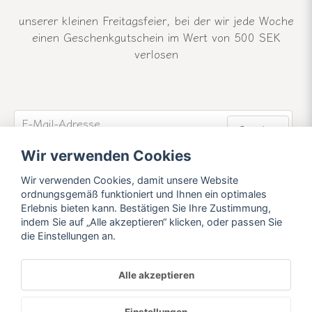
unserer kleinen Freitagsfeier, bei der wir jede Woche
einen Geschenkgutschein im Wert von 500 SEK
verlosen
email
E-Mail-Adresse
Senden
Wir verwenden Cookies
Werden Sie Mitglied unseres Newsletters und
erfahren Sie mehr über unsere Neuigkeiten und
Wir verwenden Cookies, damit unsere Website
Angebote.
ordnungsgemäß funktioniert und Ihnen ein optimales
Erlebnis bieten kann. Bestätigen Sie Ihre Zustimmung,
indem Sie auf „Alle akzeptieren“ klicken, oder passen Sie
die Einstellungen an.
Alle akzeptieren
Powered by Nyehandel AB