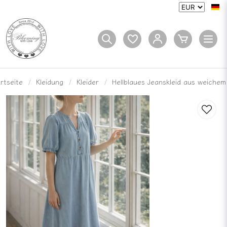
rtseite
Kleidung
Kleider
Hellblaues Jeanskleid aus weiche