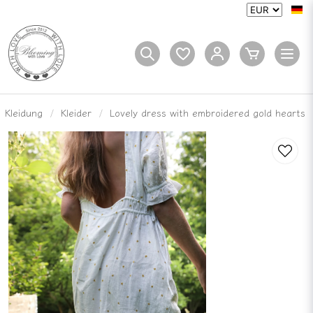
Kleidung
Kleider
Lovely dress with embroidered gold hearts