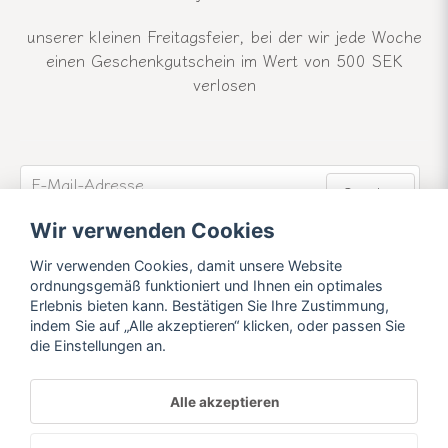
unserer kleinen Freitagsfeier, bei der wir jede Woche
einen Geschenkgutschein im Wert von 500 SEK
verlosen
email
E-Mail-Adresse
Senden
Wir verwenden Cookies
Werden Sie Mitglied unseres Newsletters und
erfahren Sie mehr über unsere Neuigkeiten und
Wir verwenden Cookies, damit unsere Website
Angebote.
ordnungsgemäß funktioniert und Ihnen ein optimales
Erlebnis bieten kann. Bestätigen Sie Ihre Zustimmung,
indem Sie auf „Alle akzeptieren“ klicken, oder passen Sie
die Einstellungen an.
Alle akzeptieren
Powered by Nyehandel AB