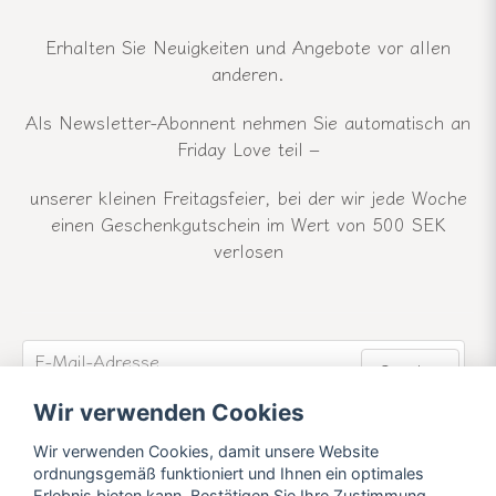
Erhalten Sie Neuigkeiten und Angebote vor allen
anderen.
Als Newsletter-Abonnent nehmen Sie automatisch an
Friday Love teil –
unserer kleinen Freitagsfeier, bei der wir jede Woche
einen Geschenkgutschein im Wert von 500 SEK
verlosen
email
E-Mail-Adresse
Senden
Wir verwenden Cookies
Werden Sie Mitglied unseres Newsletters und
erfahren Sie mehr über unsere Neuigkeiten und
Wir verwenden Cookies, damit unsere Website
Angebote.
ordnungsgemäß funktioniert und Ihnen ein optimales
Erlebnis bieten kann. Bestätigen Sie Ihre Zustimmung,