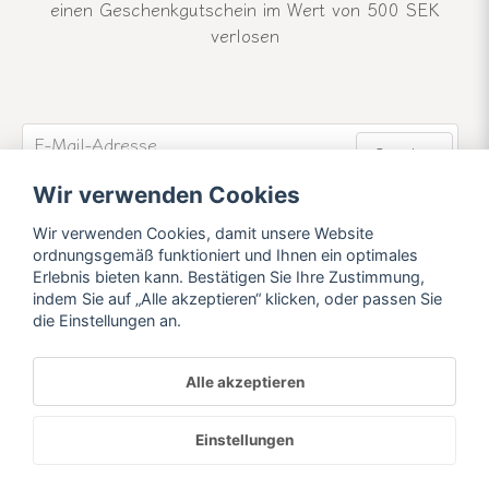
einen Geschenkgutschein im Wert von 500 SEK
verlosen
email
E-Mail-Adresse
Senden
Wir verwenden Cookies
Werden Sie Mitglied unseres Newsletters und
erfahren Sie mehr über unsere Neuigkeiten und
Wir verwenden Cookies, damit unsere Website
Angebote.
ordnungsgemäß funktioniert und Ihnen ein optimales
Erlebnis bieten kann. Bestätigen Sie Ihre Zustimmung,
indem Sie auf „Alle akzeptieren“ klicken, oder passen Sie
die Einstellungen an.
Alle akzeptieren
Powered by Nyehandel AB
Einstellungen