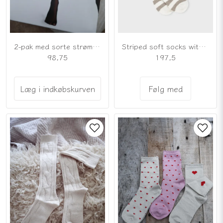
Striped soft socks with high shaft
2-pak med sorte strømpebukser i 20 denier
197,5
98,75
Følg med
Læg i indkøbskurven