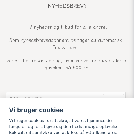
NYHEDSBREV?
Få nyheder og tilbud før alle andre.
Som nyhedsbrevsabonnent deltager du automatisk i
Friday Love –
vores lille fredagsfejring, hvor vi hver uge udlodder et
gavekort på 500 kr.
email
E-mail-adresse
Send
Vi bruger cookies
Tilmeld dig vores nyhedsbrev og modtag vores
seneste nyheder og tilbud.
Vi bruger cookies for at sikre, at vores hjemmeside
fungerer, og for at give dig den bedst mulige oplevelse.
Bekræft dit samtykke ved at klikke på »Godkend alle«