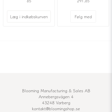
85
291,85
Læg i indkøbskurven
Følg med
Blooming Manufacturing & Sales AB
Annebergsvägen 4
43248 Varberg
kontakt@bloomingshop.se