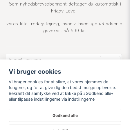
Som nyhedsbrevsabonnent deltager du automatisk i
Friday Love –
vores lille fredagsfejring, hvor vi hver uge udlodder et
gavekort på 500 kr.
email
E-mail-adresse
Send
Vi bruger cookies
Tilmeld dig vores nyhedsbrev og modtag vores
seneste nyheder og tilbud.
Vi bruger cookies for at sikre, at vores hjemmeside
fungerer, og for at give dig den bedst mulige oplevelse.
Bekræft dit samtykke ved at klikke på »Godkend alle«
eller tilpasse indstillingerne via indstillingerne
Godkend alle
Powered by Nyehandel AB