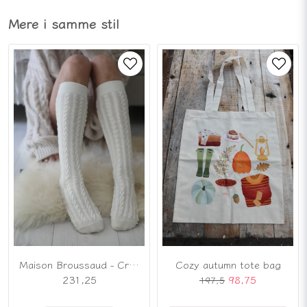
Mere i samme stil
Maison Broussaud - Cremehvide knæstrømper i uldblanding
Cozy autumn tote bag
231,25
98,75
197,5