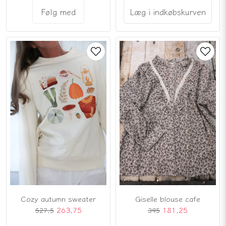
Følg med
Læg i indkøbskurven
Cozy autumn sweater
Giselle blouse cafe
263,75
181,25
527,5
395