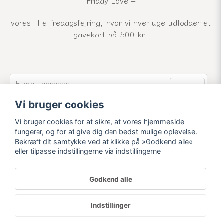
Friday Love –
vores lille fredagsfejring, hvor vi hver uge udlodder et
gavekort på 500 kr.
email
E-mail-adresse
Send
Vi bruger cookies
Tilmeld dig vores nyhedsbrev og modtag vores
seneste nyheder og tilbud.
Vi bruger cookies for at sikre, at vores hjemmeside
fungerer, og for at give dig den bedst mulige oplevelse.
Bekræft dit samtykke ved at klikke på »Godkend alle«
eller tilpasse indstillingerne via indstillingerne
Godkend alle
Powered by Nyehandel AB
Indstillinger