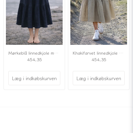
Mørkeblå linnedkjole med flæser
Khakifarvet linnedkjole med flæser
454,35
454,35
Læg i indkøbskurven
Læg i indkøbskurven