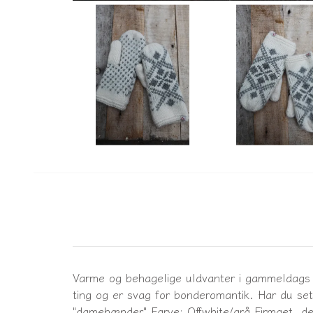
Varme og behagelige uldvanter i gammeldags sk
ting og er svag for bonderomantik. Har du se
"damehænder" Farve: Offwhite/grå Firmaet, de