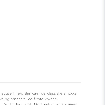
legave til en, der kan lide klassiske smukke
M og passer til de fleste voksne
 85 % shetlandsuld, 15 % nylon. For: Fleece