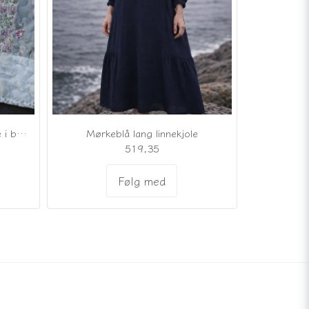
Romantisk quiltet lappetæppe i bløde grå og pudderrosa nuancer
Mørkeblå lang linnekjole
519,35
Følg med