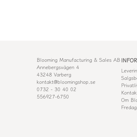
Blooming Manufacturing & Sales AB
INFO
Annebergsvägen 4
Leveri
43248 Varberg
Salgsb
kontakt@bloomingshop.se
Privatli
0732 - 30 40 02
Kontak
556927-6750
Om Bl
Freda