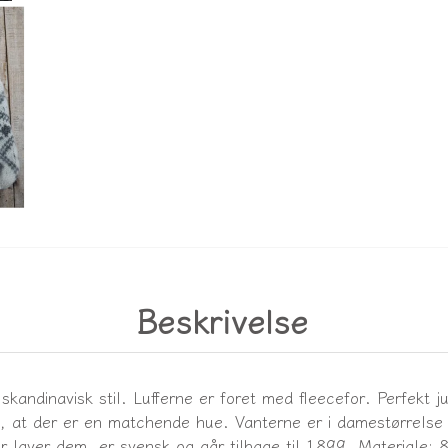
Beskrivelse
andinavisk stil. Lufferne er foret med fleecefor. Perfekt ju
t, at der er en matchende hue. Vanterne er i damestørrelse 
r laver dem, er svensk og går tilbage til 1899. Materiale: