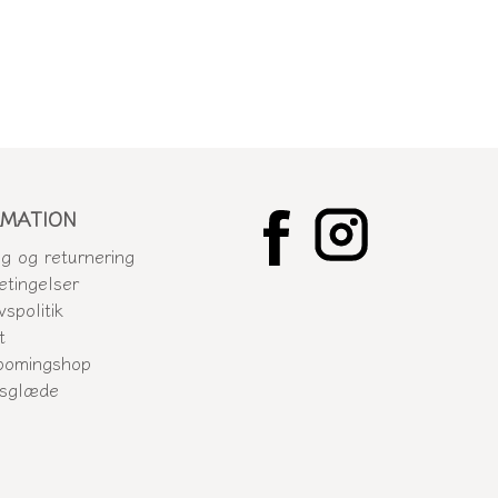
RMATION
ng og returnering
etingelser
vspolitik
t
oomingshop
gsglæde