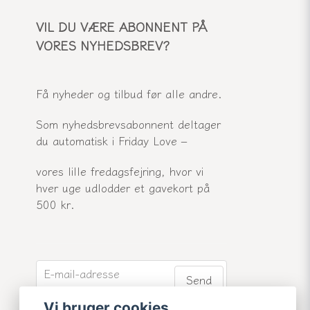
VIL DU VÆRE ABONNENT PÅ
VORES NYHEDSBREV?
Få nyheder og tilbud før alle andre.
Som nyhedsbrevsabonnent deltager
du automatisk i Friday Love –
vores lille fredagsfejring, hvor vi
hver uge udlodder et gavekort på
500 kr.
email
E-mail-adresse
Send
Vi bruger cookies
Tilmeld dig vores nyhedsbrev og