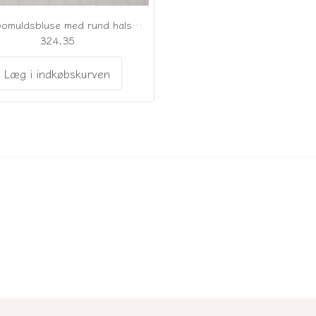
Hvid bomuldsbluse med rund halsudskæring
324,35
Læg i indkøbskurven