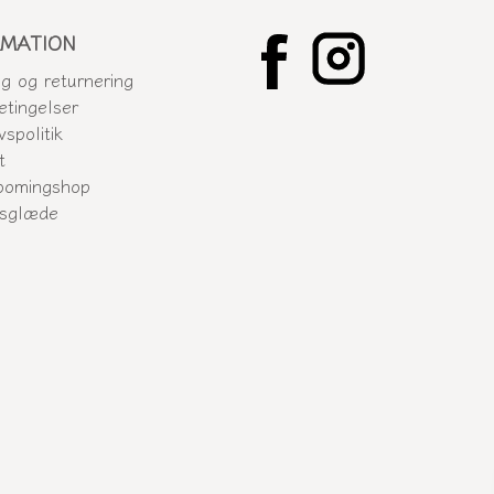
RMATION
ng og returnering
etingelser
vspolitik
t
oomingshop
gsglæde