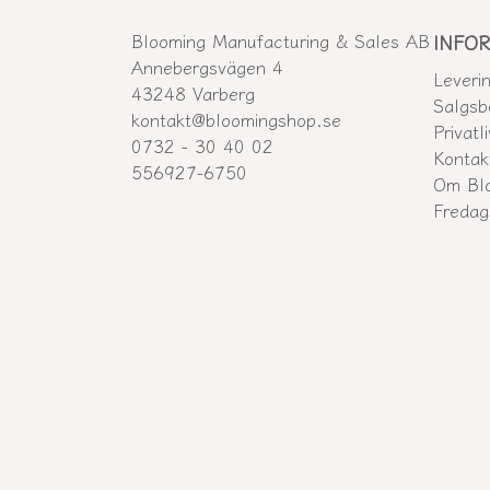
Blooming Manufacturing & Sales AB
INFO
Annebergsvägen 4
Leveri
43248 Varberg
Salgsb
kontakt@bloomingshop.se
Privatli
0732 - 30 40 02
Kontak
556927-6750
Om Bl
Freda