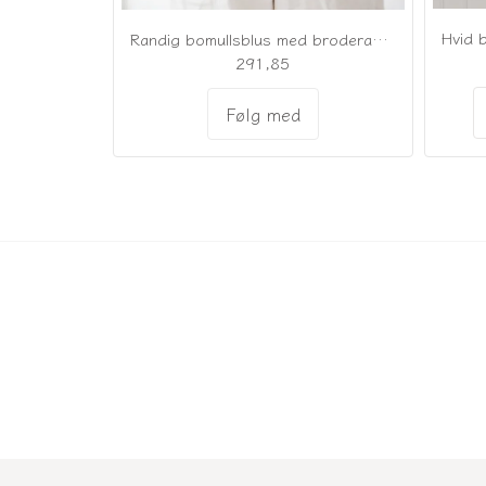
Randig bomullsblus med broderade detaljer
291,85
Følg med