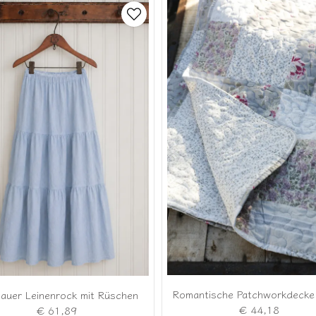
blauer Leinenrock mit Rüschen
€ 44,18
€ 61,89