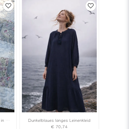
Romantische Patchworkdecke in sanften Grau- und Puderrosa-Tönen
Dunkelblaues langes Leinenkleid
€ 70,74